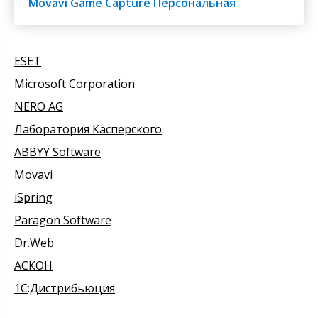
Movavi Game Capture Персональная
ESET
Microsoft Corporation
NERO AG
Лаборатория Касперского
ABBYY Software
Movavi
iSpring
Paragon Software
Dr.Web
АСКОН
1С:Дистрибьюция