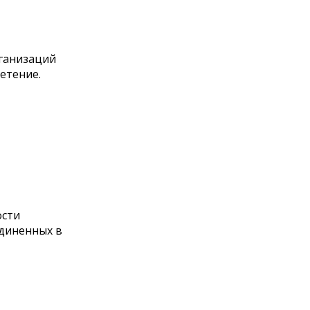
рганизаций
етение.
ости
единенных в