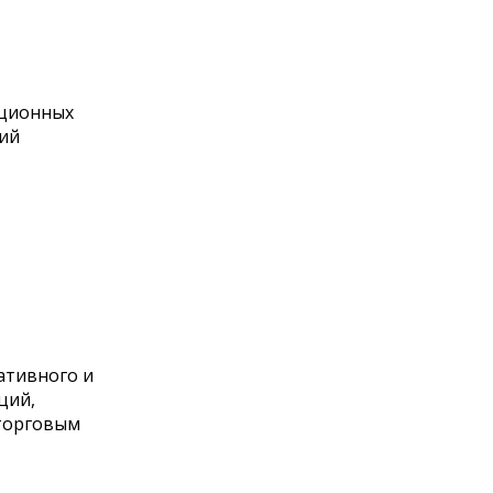
ационных
ий
ативного и
ций,
торговым