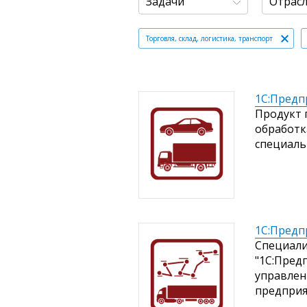
Задачи
Отрас
Торговля, склад, логистика, транспорт
1С:Предп
Продукт 
обработк
специаль
1С:Предп
Специали
"1С:Пред
управлен
предприя