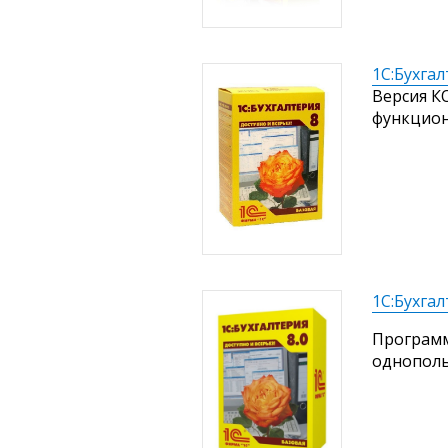
1С:Бухгал
Версия К
функцион
1С:Бухгал
Программ
однополь