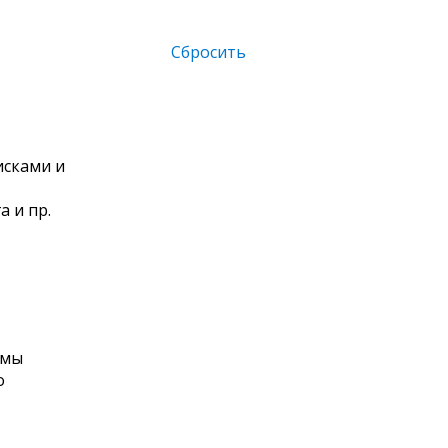
Сбросить
исками и
 и пр.
рмы
о