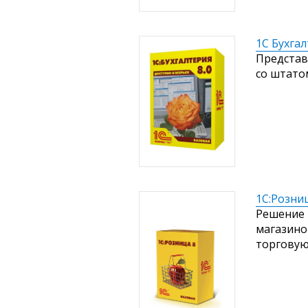
1С Бухгал
Представ
со штато
1С:Розниц
Решение 
магазино
торговую