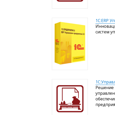
1С:ERP У
Инноваци
систем у
1С:Управ
Решение 
управлен
обеспечи
предприя