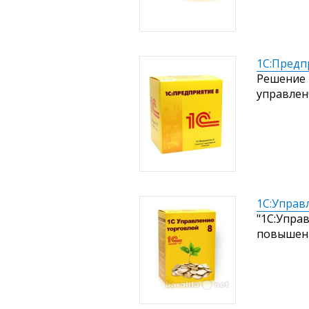
1С:Предп
Решение 
управлен
1С:Управ
"1С:Упра
повышени