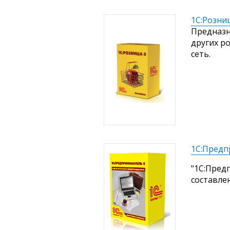
1С:Розни
Предназн
других р
сеть.
1С:Предп
"1С:Пред
составле