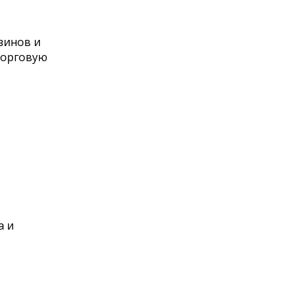
зинов и
торговую
а и