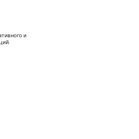
ативного и
ций.