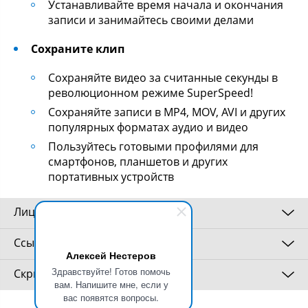
Устанавливайте время начала и окончания
записи и занимайтесь своими делами
Сохраните клип
Сохраняйте видео за считанные секунды в
революционном режиме SuperSpeed!
Сохраняйте записи в MP4, MOV, AVI и других
популярных форматах аудио и видео
Пользуйтесь готовыми профилями для
смартфонов, планшетов и других
портативных устройств
Лицензии
Ссылки
Лицензионное соглашение с конечным
Алексей Нестеров
пользователем
Здравствуйте! Готов помочь
Скриншоты
вам. Напишите мне, если у
Внимание! Прочтите внимательно
http://www.movavi.ru/download-
вас появятся вопросы.
нижеизложенное, прежде чем устанавливать,