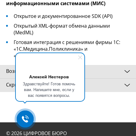
информационными системами (МИС)
Открытое и документированное SDK (API)
Открытый XML-формат обмена данными
(MedML)
Готовая интеграция с решениями фирмы 1С:
«1С.Медицина.Поликлиника» и
«1С.Медицина.Больница»
Возможности
Алексей Нестеров
Здравствуйте! Готов помочь
Скриншоты
Онлайн-запись
вам. Напишите мне, если у
вас появятся вопросы.
Сервис онлайн-записи поможет пациентам быстро
найти медицинское учреждение на интерактивной
карте и выбрать один из популярных сценариев
записи: к специалисту, врачу или на услугу.
© 2026 ЦИФРОВОЕ БЮРО
Инфомат