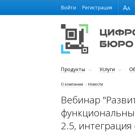
Размер шрифта
Войти
Регистрация
Продукты
Услуги
Об
О компании
Новости
Вебинар "Разви
функциональные
2.5, интеграция