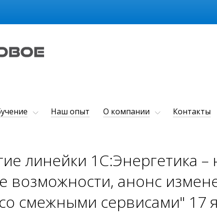
учение
Наш опыт
О компании
Контакты
тие линейки 1C:Энергетика –
 возможности, анонс измен
 со смежными сервисами" 17 