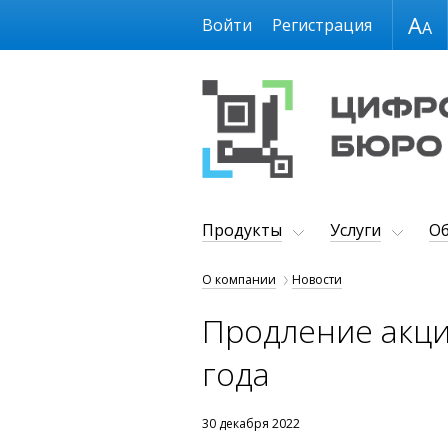
Размер шрифта
Войти
Регистрация
Продукты
Услуги
Об
О компании
Новости
Продление акции
года
30 декабря 2022