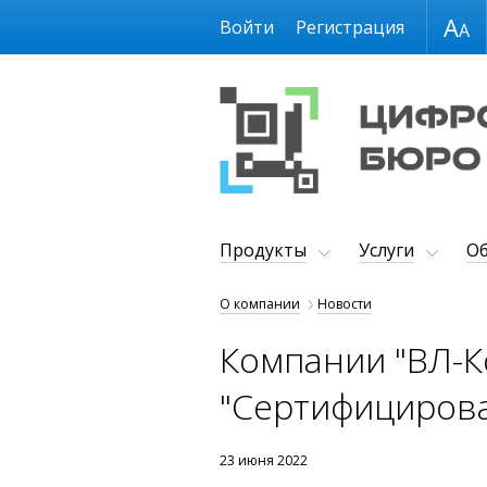
Размер шрифта
Войти
Регистрация
Продукты
Услуги
Об
О компании
Новости
Компании "ВЛ-Ко
"Сертифицирова
23 июня 2022