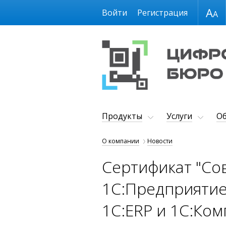
Размер шрифта
Войти
Регистрация
Продукты
Услуги
Об
О компании
Новости
Сертификат "Со
1С:Предприятие
1С:ERP и 1С:Ком