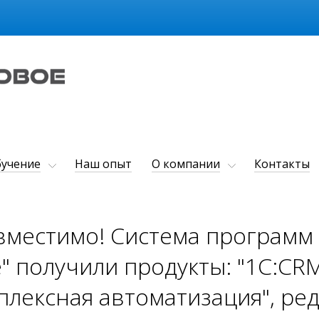
учение
Наш опыт
О компании
Контакты
вместимо! Система программ
" получили продукты: "1С:CRM
плексная автоматизация", ред