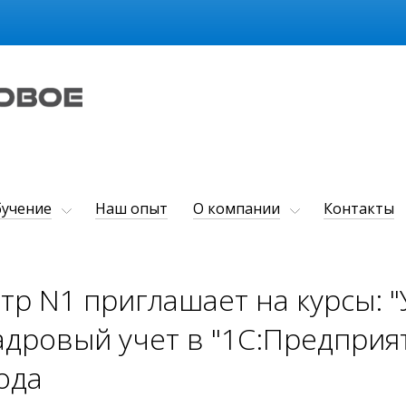
учение
Наш опыт
О компании
Контакты
тр N1 приглашает на курсы: 
дровый учет в "1С:Предприяти
ода